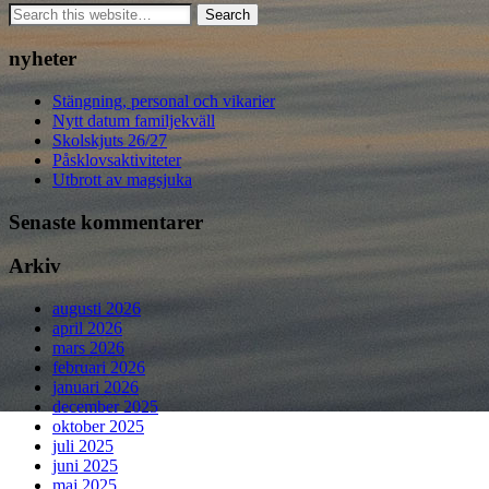
nyheter
Stängning, personal och vikarier
Nytt datum familjekväll
Skolskjuts 26/27
Påsklovsaktiviteter
Utbrott av magsjuka
Senaste kommentarer
Arkiv
augusti 2026
april 2026
mars 2026
februari 2026
januari 2026
december 2025
oktober 2025
juli 2025
juni 2025
maj 2025