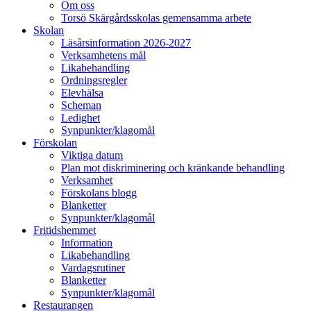
Om oss
Torsö Skärgårdsskolas gemensamma arbete
Skolan
Läsårsinformation 2026-2027
Verksamhetens mål
Likabehandling
Ordningsregler
Elevhälsa
Scheman
Ledighet
Synpunkter/klagomål
Förskolan
Viktiga datum
Plan mot diskriminering och kränkande behandling
Verksamhet
Förskolans blogg
Blanketter
Synpunkter/klagomål
Fritidshemmet
Information
Likabehandling
Vardagsrutiner
Blanketter
Synpunkter/klagomål
Restaurangen