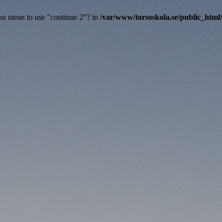
you mean to use "continue 2"? in
/var/www/torsoskola.se/public_html