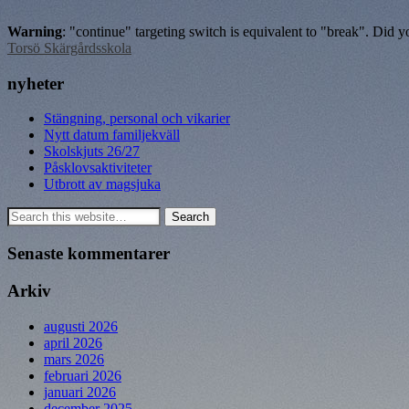
Warning
: "continue" targeting switch is equivalent to "break". Did 
Torsö Skärgårdsskola
nyheter
Stängning, personal och vikarier
Nytt datum familjekväll
Skolskjuts 26/27
Påsklovsaktiviteter
Utbrott av magsjuka
Senaste kommentarer
Arkiv
augusti 2026
april 2026
mars 2026
februari 2026
januari 2026
december 2025