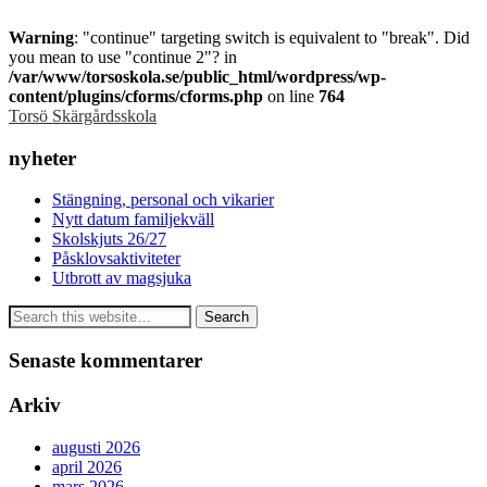
Warning
: "continue" targeting switch is equivalent to "break". Did
you mean to use "continue 2"? in
/var/www/torsoskola.se/public_html/wordpress/wp-
content/plugins/cforms/cforms.php
on line
764
Torsö Skärgårdsskola
nyheter
Stängning, personal och vikarier
Nytt datum familjekväll
Skolskjuts 26/27
Påsklovsaktiviteter
Utbrott av magsjuka
Senaste kommentarer
Arkiv
augusti 2026
april 2026
mars 2026