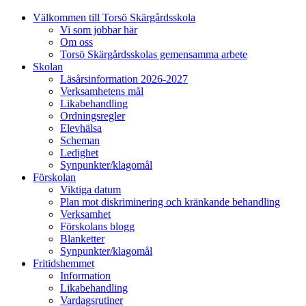
Välkommen till Torsö Skärgårdsskola
Vi som jobbar här
Om oss
Torsö Skärgårdsskolas gemensamma arbete
Skolan
Läsårsinformation 2026-2027
Verksamhetens mål
Likabehandling
Ordningsregler
Elevhälsa
Scheman
Ledighet
Synpunkter/klagomål
Förskolan
Viktiga datum
Plan mot diskriminering och kränkande behandling
Verksamhet
Förskolans blogg
Blanketter
Synpunkter/klagomål
Fritidshemmet
Information
Likabehandling
Vardagsrutiner