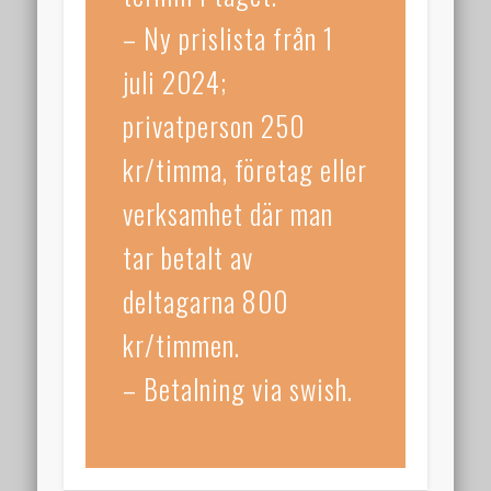
– Ny prislista från 1
augusti 2020
juni 2020
juli 2024;
mars 2020
privatperson 250
februari 2020
kr/timma, företag eller
december 2019
verksamhet där man
juni 2019
tar betalt av
Kategorier
deltagarna 800
Alla
kr/timmen.
Om föreningen
Meta
– Betalning via swish.
Logga in
Flöde för inlägg