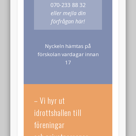
070-233 88 32
januari 2025
eller mejla din
november 2024
förfrågan här!
oktober 2024
september 2024
Nyckeln hämtas på
juli 2024
förskolan vardagar innan
mars 2024
17
februari 2024
januari 2024
oktober 2023
– Vi hyr ut
augusti 2023
idrottshallen till
juni 2023
föreningar
december 2022