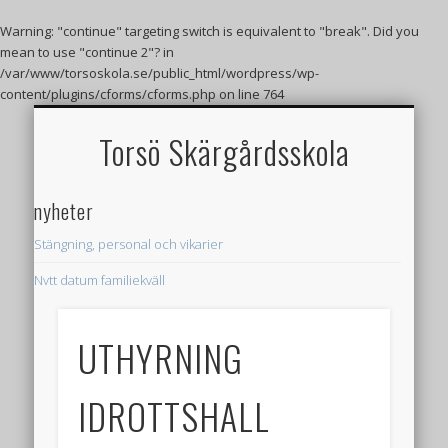
Warning
: "continue" targeting switch is equivalent to "break". Did you
mean to use "continue 2"? in
/var/www/torsoskola.se/public_html/wordpress/wp-
content/plugins/cforms/cforms.php
on line
764
VÄLKOMMEN TILL TORSÖ SKÄRGÅRDSSKOLA
UTHYRNING IDROTTSHALL
FRITIDSHEMMET
RESTAURANGEN
HUVUDMANNEN
BÖRJA HOS OSS
FLASKPOSTEN
FÖRSKOLAN
KONTAKT
SKOLAN
JOBB
Torsö Skärgårdsskola
nyheter
Stängning, personal och vikarier
Nytt datum familjekväll
Skolskjuts 26/27
UTHYRNING
Påsklovsaktiviteter
Utbrott av magsjuka
IDROTTSHALL