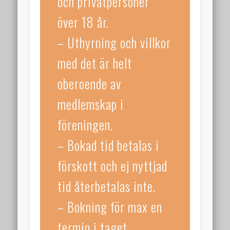
och privatpersoner
augusti 2022
över 18 år.
juni 2022
– Uthyrning och villkor
april 2022
med det är helt
februari 2022
januari 2022
oberoende av
december 2021
medlemskap i
november 2021
föreningen.
oktober 2021
– Bokad tid betalas i
september 2021
förskott och ej nyttjad
augusti 2021
tid återbetalas inte.
juni 2021
– Bokning för max en
mars 2021
termin i taget.
december 2020