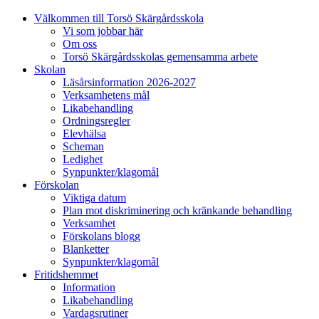
Välkommen till Torsö Skärgårdsskola
Vi som jobbar här
Om oss
Torsö Skärgårdsskolas gemensamma arbete
Skolan
Läsårsinformation 2026-2027
Verksamhetens mål
Likabehandling
Ordningsregler
Elevhälsa
Scheman
Ledighet
Synpunkter/klagomål
Förskolan
Viktiga datum
Plan mot diskriminering och kränkande behandling
Verksamhet
Förskolans blogg
Blanketter
Synpunkter/klagomål
Fritidshemmet
Information
Likabehandling
Vardagsrutiner