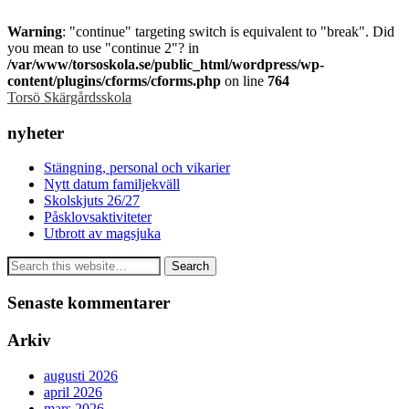
Warning
: "continue" targeting switch is equivalent to "break". Did
you mean to use "continue 2"? in
/var/www/torsoskola.se/public_html/wordpress/wp-
content/plugins/cforms/cforms.php
on line
764
Torsö Skärgårdsskola
nyheter
Stängning, personal och vikarier
Nytt datum familjekväll
Skolskjuts 26/27
Påsklovsaktiviteter
Utbrott av magsjuka
Senaste kommentarer
Arkiv
augusti 2026
april 2026
mars 2026