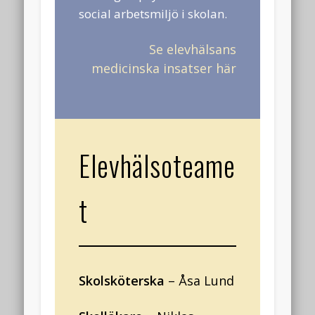
social arbetsmiljö i skolan.
augusti 2020
juni 2020
Se elevhälsans
medicinska insatser här
mars 2020
februari 2020
december 2019
juni 2019
Elevhälsoteame
Kategorier
Alla
t
Om föreningen
Meta
Logga in
Skolsköterska
– Åsa Lund
Flöde för inlägg