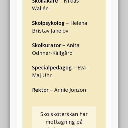
Skolläkare
– Niklas
Flöde för kommentarer
Wallén
WordPress.org
Skolpsykolog
– Helena
nyheter
Bristav Janelöv
Stängning, personal och vikarier
Skolkurator
– Anita
Nytt datum familjekväll
Odhner-Källgård
Skolskjuts 26/27
Specialpedagog
– Eva-
Påsklovsaktiviteter
Maj Uhr
Utbrott av magsjuka
Rektor
– Annie Jonzon
Senaste kommentarer
Arkiv
augusti 2026
Skolsköterskan har
april 2026
mottagning på