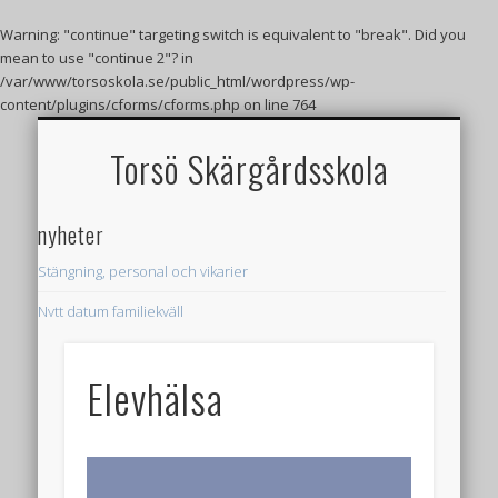
Warning
: "continue" targeting switch is equivalent to "break". Did you
mean to use "continue 2"? in
/var/www/torsoskola.se/public_html/wordpress/wp-
content/plugins/cforms/cforms.php
on line
764
VÄLKOMMEN TILL TORSÖ SKÄRGÅRDSSKOLA
UTHYRNING IDROTTSHALL
FRITIDSHEMMET
RESTAURANGEN
HUVUDMANNEN
BÖRJA HOS OSS
FLASKPOSTEN
FÖRSKOLAN
KONTAKT
SKOLAN
JOBB
Torsö Skärgårdsskola
nyheter
Stängning, personal och vikarier
Nytt datum familjekväll
Skolskjuts 26/27
Elevhälsa
Påsklovsaktiviteter
Utbrott av magsjuka