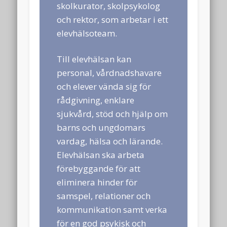
augusti 2022
skolkurator, skolpsykolog
och rektor, som arbetar i ett
juni 2022
elevhälsoteam.
april 2022
Till elevhälsan kan
februari 2022
personal, vårdnadshavare
januari 2022
och elever vända sig för
december 2021
rådgivning, enklare
sjukvård, stöd och hjälp om
november 2021
barns och ungdomars
oktober 2021
vardag, hälsa och lärande.
september 2021
Elevhälsan ska arbeta
förebyggande för att
augusti 2021
eliminera hinder för
juni 2021
samspel, relationer och
mars 2021
kommunikation samt verka
för en god psykisk och
december 2020