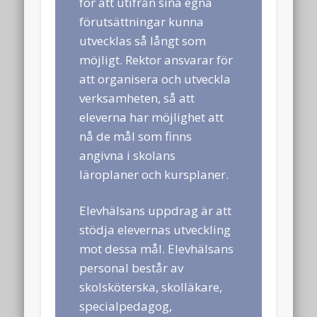
för att utifrån sina egna
januari 2025
förutsättningar kunna
utvecklas så långt som
november 2024
möjligt. Rektor ansvarar för
oktober 2024
att organisera och utveckla
september 2024
verksamheten, så att
eleverna har möjlighet att
juli 2024
nå de mål som finns
mars 2024
angivna i skolans
februari 2024
läroplaner och kursplaner.
januari 2024
Elevhälsans uppdrag är att
oktober 2023
stödja elevernas utveckling
augusti 2023
mot dessa mål. Elevhälsans
personal består av
juni 2023
skolsköterska, skolläkare,
december 2022
specialpedagog,