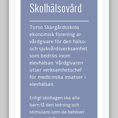
Senaste kommentarer
Skolhälsovård
Arkiv
augusti 2026
Torsö Skärgårdsskola
april 2026
ekonomisk förening är
mars 2026
vårdgivare för den hälso-
och sjukvårdsverksamhet
februari 2026
som bedrivs inom
januari 2026
elevhälsan. Vårdgivaren
december 2025
utser verksamhetschef
för medicinska insatser i
oktober 2025
elevhälsan.
juli 2025
juni 2025
Enligt skollagen ska alla
barn få den ledning och
maj 2025
stimulans som de behöver
februari 2025