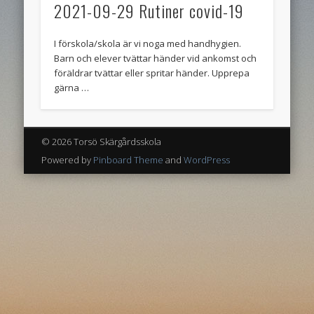
Senaste kommentarer
2021-09-29 Rutiner covid-19
Arkiv
I förskola/skola är vi noga med handhygien.
augusti 2026
Barn och elever tvättar händer vid ankomst och
föräldrar tvättar eller spritar händer. Upprepa
april 2026
gärna …
mars 2026
februari 2026
© 2026 Torsö Skärgårdsskola
januari 2026
Powered by
Pinboard Theme
and
WordPress
december 2025
oktober 2025
juli 2025
juni 2025
maj 2025
februari 2025