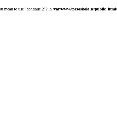
you mean to use "continue 2"? in
/var/www/torsoskola.se/public_html