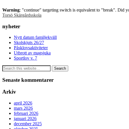
Warning
: "continue" targeting switch is equivalent to "break". Did 
Torsö Skärgårdsskola
nyheter
Nytt datum familjekväll
Skolskjuts 26/27
Påsklovsaktiviteter
Utbrott av magsjuka
Sportlov v. 7
Senaste kommentarer
Arkiv
april 2026
mars 2026
februari 2026
januari 2026
december 2025
oktober 2025