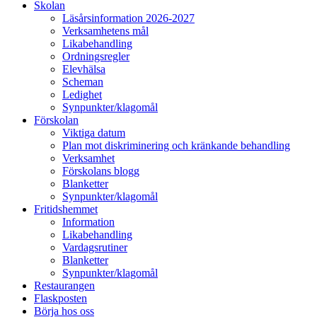
Skolan
Läsårsinformation 2026-2027
Verksamhetens mål
Likabehandling
Ordningsregler
Elevhälsa
Scheman
Ledighet
Synpunkter/klagomål
Förskolan
Viktiga datum
Plan mot diskriminering och kränkande behandling
Verksamhet
Förskolans blogg
Blanketter
Synpunkter/klagomål
Fritidshemmet
Information
Likabehandling
Vardagsrutiner
Blanketter
Synpunkter/klagomål
Restaurangen
Flaskposten
Börja hos oss